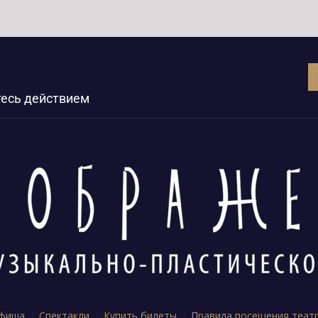
тесь действием
фиша
Спектакли
Купить билеты
Правила посещения теат