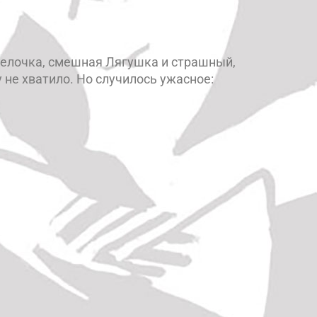
Белочка, смешная Лягушка и страшный,
 не хватило. Но случилось ужасное: