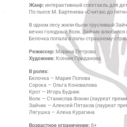
Жанр:
интерактивный спектакль для де
По пьесе М. Бартенева «Считаю до пяти
В одном лесу жили-были трусливый Зайч
вечно голодный Волк. Зайчик влюбился в
Белочка попала в лапы страшному-стра
Режиссер:
Марина Петрова
Художник:
Ксения Приданова
В ролях:
Белочка — Мария Попова
Сорока — Ольга Коновалова
Крот — Игорь Будник
Волк — Станислав Фокин (лауреат прем
Зайчик — Алексей Пятаков (лауреат пр
Лягушка — Алена Курагина
Возрастное ограничение:
6+