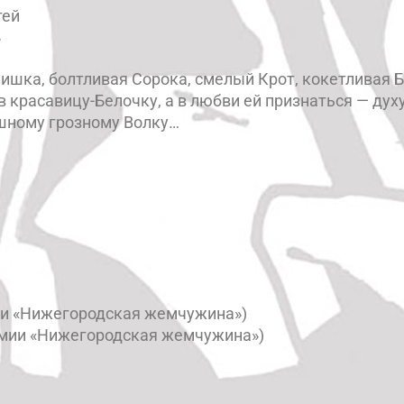
тей
»
ишка, болтливая Сорока, смелый Крот, кокетливая 
 красавицу-Белочку, а в любви ей признаться — духу
шному грозному Волку…
ии «Нижегородская жемчужина»)
емии «Нижегородская жемчужина»)