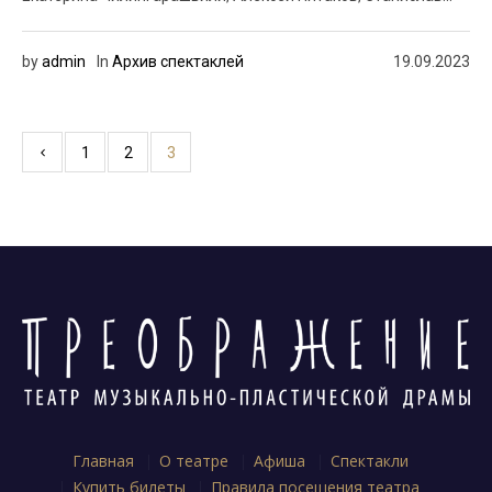
by
admin
In
Архив спектаклей
19.09.2023
1
2
3
Главная
О театре
Афиша
Спектакли
Купить билеты
Правила посещения театра