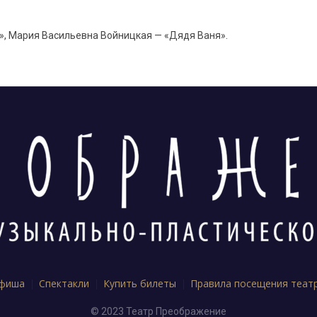
е», Мария Васильевна Войницкая — «Дядя Ваня».
фиша
Спектакли
Купить билеты
Правила посещения теат
© 2023 Театр Преображение