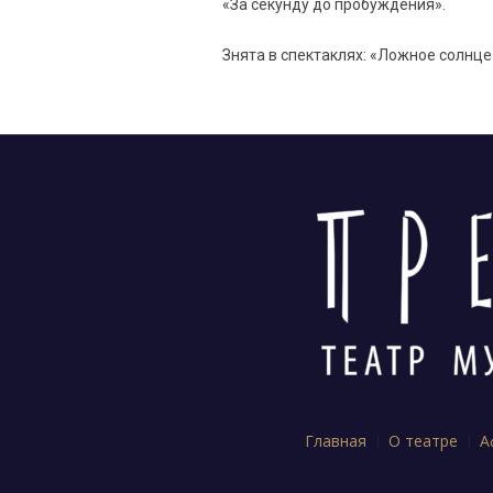
«За секунду до пробуждения».
Знята в спектаклях: «Ложное солнц
Главная
О театре
А