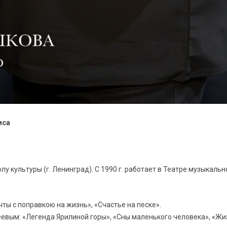
иса
 культуры (г. Ленинград). С 1990 г. работает в Театре музыкаль
чты с поправкою на жизнь», «Счастье на песке».
евым: «Легенда Ярилиной горы», «Сны маленького человека», «Жиз